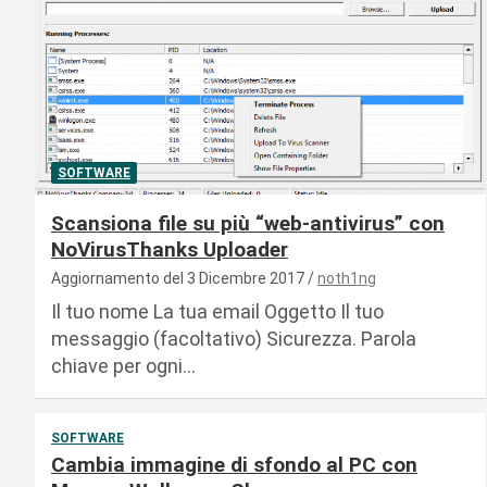
SOFTWARE
Scansiona file su più “web-antivirus” con
NoVirusThanks Uploader
Aggiornamento del 3 Dicembre 2017
noth1ng
Il tuo nome La tua email Oggetto Il tuo
messaggio (facoltativo) Sicurezza. Parola
chiave per ogni…
SOFTWARE
Cambia immagine di sfondo al PC con