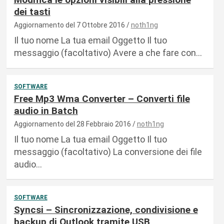
dei tasti
Aggiornamento del 7 Ottobre 2016
noth1ng
Il tuo nome La tua email Oggetto Il tuo
messaggio (facoltativo) Avere a che fare con…
SOFTWARE
Free Mp3 Wma Converter – Converti file
audio in Batch
Aggiornamento del 28 Febbraio 2016
noth1ng
Il tuo nome La tua email Oggetto Il tuo
messaggio (facoltativo) La conversione dei file
audio…
SOFTWARE
Syncsi – Sincronizzazione, condivisione e
backup di Outlook tramite USB