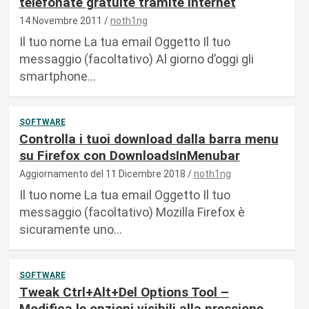
telefonate gratuite tramite internet
14 Novembre 2011
noth1ng
Il tuo nome La tua email Oggetto Il tuo
messaggio (facoltativo) Al giorno d’oggi gli
smartphone…
SOFTWARE
Controlla i tuoi download dalla barra menu
su Firefox con DownloadsInMenubar
Aggiornamento del 11 Dicembre 2018
noth1ng
Il tuo nome La tua email Oggetto Il tuo
messaggio (facoltativo) Mozilla Firefox è
sicuramente uno…
SOFTWARE
Tweak Ctrl+Alt+Del Options Tool –
Modifica le opzioni visibili alla pressione