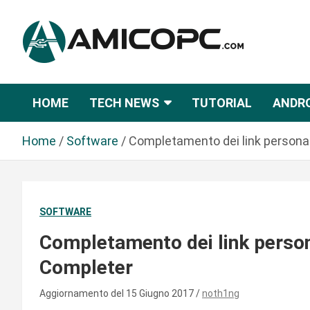
S
a
l
t
Novità Tecnologiche: Guide e News
Amicopc.com
a
a
HOME
TECH NEWS
TUTORIAL
ANDR
l
c
Home
Software
Completamento dei link persona
o
n
t
e
SOFTWARE
n
u
Completamento dei link perso
t
Completer
o
Aggiornamento del 15 Giugno 2017
noth1ng