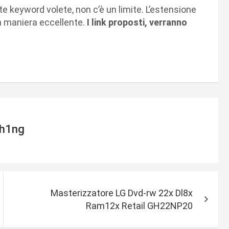
e keyword volete, non c’è un limite. L’estensione
n maniera eccellente.
I link proposti, verranno
h1ng
Masterizzatore LG Dvd-rw 22x Dl8x
Ram12x Retail GH22NP20