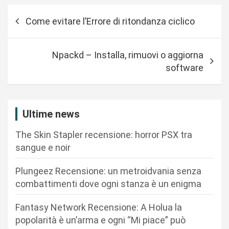
N
Come evitare l’Errore di ritondanza ciclico
a
v
Npackd – Installa, rimuovi o aggiorna
i
software
g
a
z
Ultime news
i
The Skin Stapler recensione: horror PSX tra
o
sangue e noir
n
Plungeez Recensione: un metroidvania senza
e
combattimenti dove ogni stanza è un enigma
a
r
Fantasy Network Recensione: A Holua la
popolarità è un’arma e ogni “Mi piace” può
t