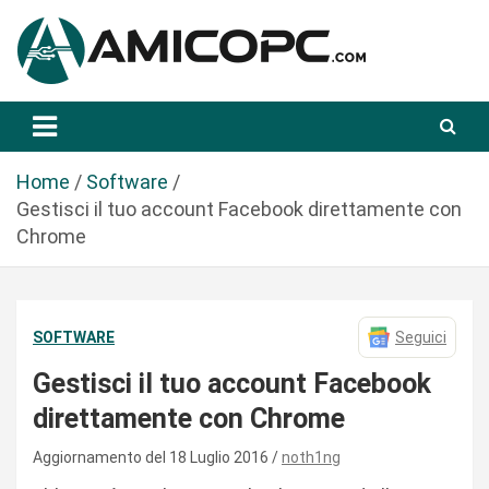
S
a
l
t
Novità Tecnologiche: Guide e News
Amicopc.com
a
a
l
Home
Software
c
Gestisci il tuo account Facebook direttamente con
o
Chrome
n
t
e
SOFTWARE
Seguici
n
u
Gestisci il tuo account Facebook
t
direttamente con Chrome
o
Aggiornamento del 18 Luglio 2016
noth1ng