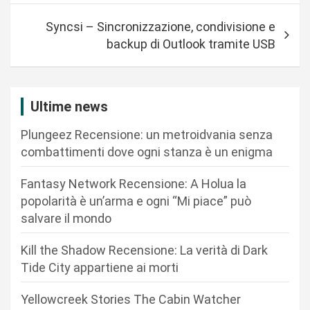
v
Syncsi – Sincronizzazione, condivisione e
i
backup di Outlook tramite USB
g
a
z
Ultime news
i
Plungeez Recensione: un metroidvania senza
o
combattimenti dove ogni stanza è un enigma
n
Fantasy Network Recensione: A Holua la
e
popolarità è un’arma e ogni “Mi piace” può
a
salvare il mondo
r
Kill the Shadow Recensione: La verità di Dark
t
Tide City appartiene ai morti
i
c
Yellowcreek Stories The Cabin Watcher