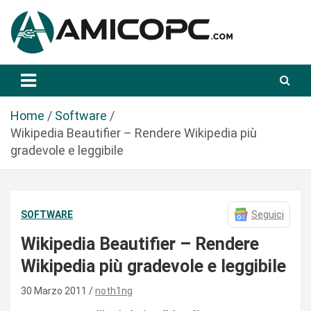
S
a
l
t
Novità Tecnologiche: Guide e News
Amicopc.com
a
a
l
Home
Software
c
Wikipedia Beautifier – Rendere Wikipedia più
o
gradevole e leggibile
n
t
e
SOFTWARE
Seguici
n
u
Wikipedia Beautifier – Rendere
t
Wikipedia più gradevole e leggibile
o
30 Marzo 2011
noth1ng