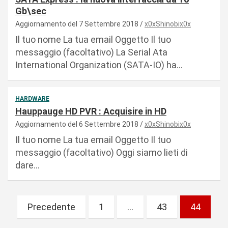
Gb\sec
Aggiornamento del 7 Settembre 2018
x0xShinobix0x
Il tuo nome La tua email Oggetto Il tuo
messaggio (facoltativo) La Serial Ata
International Organization (SATA-IO) ha…
HARDWARE
Hauppauge HD PVR : Acquisire in HD
Aggiornamento del 6 Settembre 2018
x0xShinobix0x
Il tuo nome La tua email Oggetto Il tuo
messaggio (facoltativo) Oggi siamo lieti di
dare…
P
Precedente
1
…
43
44
a