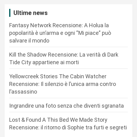
g
Ultime news
i
n
Fantasy Network Recensione: A Holua la
a
popolarità è un’arma e ogni “Mi piace” può
salvare il mondo
z
i
Kill the Shadow Recensione: La verità di Dark
o
Tide City appartiene ai morti
n
Yellowcreek Stories The Cabin Watcher
e
Recensione: Il silenzio è l’unica arma contro
d
l’assassino
e
Ingrandire una foto senza che diventi sgranata
g
Lost & Found A This Bed We Made Story
l
Recensione: il ritorno di Sophie tra furti e segreti
i