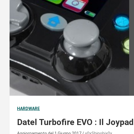
HARDWARE
Datel Turbofire EVO : Il Joypa
Aggiornamento del 1 Giugno 2017
x0xShinobix0x