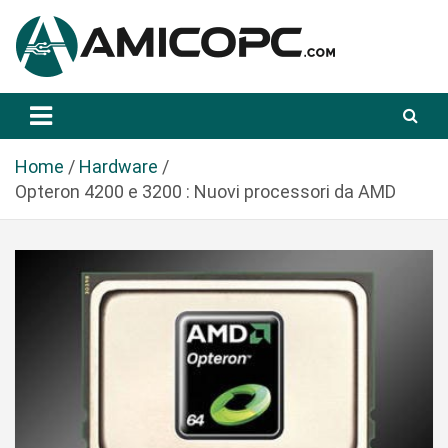
S
a
l
t
Novità Tecnologiche: Guide e News
Amicopc.com
a
a
l
Home
Hardware
c
Opteron 4200 e 3200 : Nuovi processori da AMD
o
n
t
e
n
u
t
o