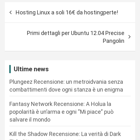
N
Hosting Linux a soli 16€ da hostingperte!
a
v
Primi dettagli per Ubuntu 12.04 Precise
i
Pangolin
g
a
z
Ultime news
i
Plungeez Recensione: un metroidvania senza
o
combattimenti dove ogni stanza è un enigma
n
Fantasy Network Recensione: A Holua la
e
popolarità è un’arma e ogni “Mi piace” può
a
salvare il mondo
r
Kill the Shadow Recensione: La verità di Dark
t