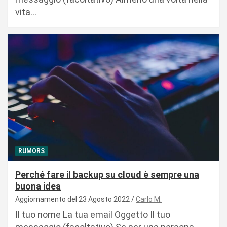
vita…
RUMORS
Perché fare il backup su cloud è sempre una
buona idea
Aggiornamento del 23 Agosto 2022
Carlo M.
Il tuo nome La tua email Oggetto Il tuo