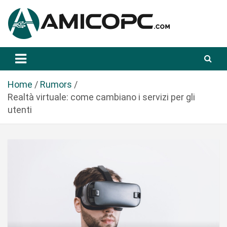
S
a
l
t
Novità Tecnologiche: Guide e News
Amicopc.com
a
a
l
Home
Rumors
c
Realtà virtuale: come cambiano i servizi per gli
o
utenti
n
t
e
n
u
t
o