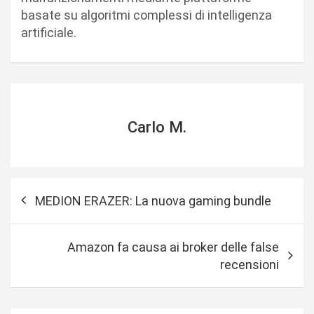
basate su algoritmi complessi di intelligenza
artificiale.
Carlo M.
N
MEDION ERAZER: La nuova gaming bundle
a
v
Amazon fa causa ai broker delle false
i
recensioni
g
a