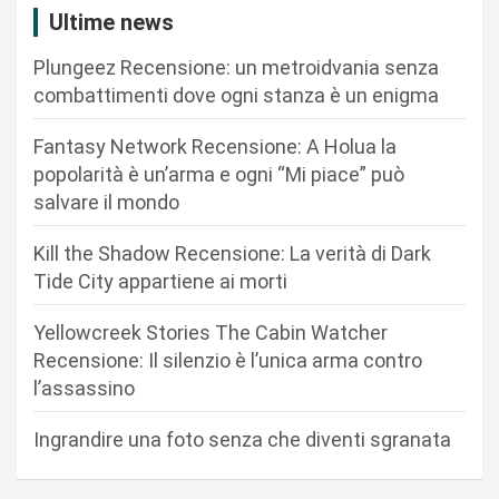
z
Ultime news
i
Plungeez Recensione: un metroidvania senza
o
combattimenti dove ogni stanza è un enigma
n
Fantasy Network Recensione: A Holua la
e
popolarità è un’arma e ogni “Mi piace” può
a
salvare il mondo
r
Kill the Shadow Recensione: La verità di Dark
t
Tide City appartiene ai morti
i
c
Yellowcreek Stories The Cabin Watcher
Recensione: Il silenzio è l’unica arma contro
o
l’assassino
l
i
Ingrandire una foto senza che diventi sgranata