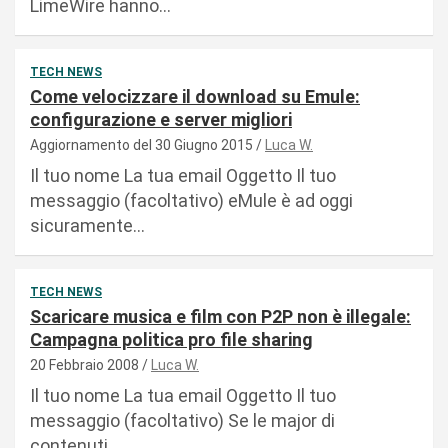
LimeWire hanno…
TECH NEWS
Come velocizzare il download su Emule:
configurazione e server migliori
Aggiornamento del 30 Giugno 2015
Luca W.
Il tuo nome La tua email Oggetto Il tuo
messaggio (facoltativo) eMule è ad oggi
sicuramente…
TECH NEWS
Scaricare musica e film con P2P non è illegale:
Campagna politica pro file sharing
20 Febbraio 2008
Luca W.
Il tuo nome La tua email Oggetto Il tuo
messaggio (facoltativo) Se le major di
contenuti…