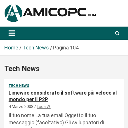
S
a
l
t
Novità Tecnologiche: Guide e News
Amicopc.com
a
a
l
Home
Tech News
Pagina 104
c
o
Tech News
n
t
e
TECH NEWS
n
Limewire considerato il software più veloce al
u
mondo per il P2P
t
4 Marzo 2008
Luca W.
o
Il tuo nome La tua email Oggetto Il tuo
messaggio (facoltativo) Gli sviluppatori di