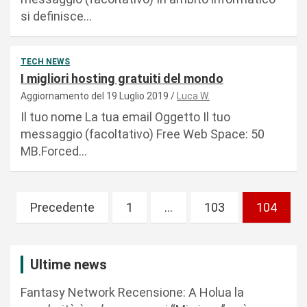
si definisce…
TECH NEWS
I migliori hosting gratuiti del mondo
Aggiornamento del 19 Luglio 2019
Luca W.
Il tuo nome La tua email Oggetto Il tuo
messaggio (facoltativo) Free Web Space: 50
MB.Forced…
P
Precedente
1
…
103
104
a
g
Ultime news
i
n
Fantasy Network Recensione: A Holua la