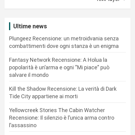
i
g
a
Ultime news
z
Plungeez Recensione: un metroidvania senza
i
combattimenti dove ogni stanza è un enigma
o
n
Fantasy Network Recensione: A Holua la
popolarità è un’arma e ogni “Mi piace” può
e
salvare il mondo
a
r
Kill the Shadow Recensione: La verità di Dark
Tide City appartiene ai morti
t
i
Yellowcreek Stories The Cabin Watcher
c
Recensione: Il silenzio è l’unica arma contro
l’assassino
o