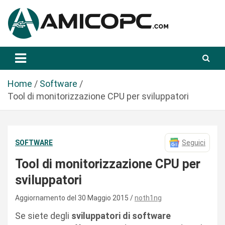
S
a
l
t
Novità Tecnologiche: Guide e News
Amicopc.com
a
a
l
Home
Software
c
Tool di monitorizzazione CPU per sviluppatori
o
n
t
SOFTWARE
Seguici
e
n
Tool di monitorizzazione CPU per
u
sviluppatori
t
o
Aggiornamento del 30 Maggio 2015
noth1ng
Se siete degli
sviluppatori di software