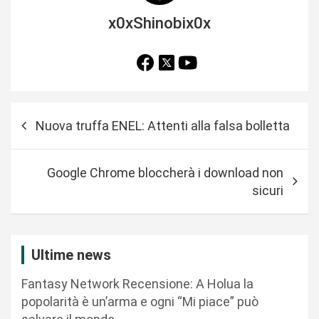
x0xShinobix0x
N
Nuova truffa ENEL: Attenti alla falsa bolletta
a
v
Google Chrome bloccherà i download non
i
sicuri
g
a
z
Ultime news
i
Fantasy Network Recensione: A Holua la
o
popolarità è un’arma e ogni “Mi piace” può
n