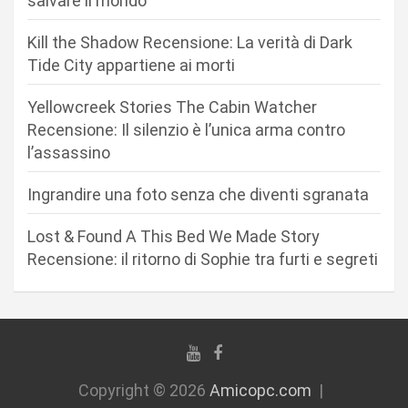
salvare il mondo
e
Kill the Shadow Recensione: La verità di Dark
a
Tide City appartiene ai morti
r
Yellowcreek Stories The Cabin Watcher
t
Recensione: Il silenzio è l’unica arma contro
i
l’assassino
c
Ingrandire una foto senza che diventi sgranata
o
l
Lost & Found A This Bed We Made Story
i
Recensione: il ritorno di Sophie tra furti e segreti
Copyright © 2026
Amicopc.com