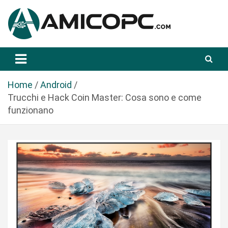
S
a
l
t
Novità Tecnologiche: Guide e News
Amicopc.com
a
a
l
Home
Android
c
Trucchi e Hack Coin Master: Cosa sono e come
o
funzionano
n
t
e
n
u
t
o