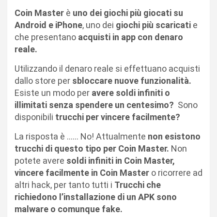
Coin Master
è
uno dei giochi più giocati su
Android e iPhone
, uno dei
giochi più scaricati
e
che presentano
acquisti in app con denaro
reale.
Utilizzando il denaro reale si effettuano acquisti
dallo store per
sbloccare nuove funzionalità.
Esiste un modo per
avere soldi infiniti o
illimitati senza spendere un centesimo?
Sono
disponibili
trucchi per vincere facilmente?
La risposta è …… No! Attualmente
non esistono
trucchi
di questo tipo per Coin Master.
Non
potete avere
soldi infiniti in Coin Master,
vincere facilmente in Coin Master
o ricorrere ad
altri hack, per tanto tutti i
Trucchi che
richiedono l’installazione di un APK sono
malware o comunque fake.