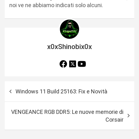
noi ve ne abbiamo indicati solo alcuni.
x0xShinobix0x
N
Windows 11 Build 25163: Fix e Novità
a
v
VENGEANCE RGB DDR5: Le nuove memorie di
i
Corsair
g
a