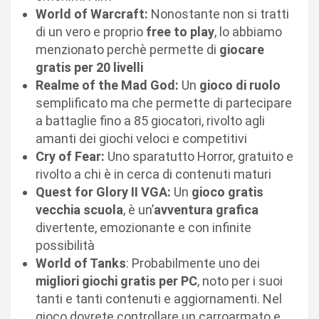
World of Warcraft:
Nonostante non si tratti
di un vero e proprio
free to play
, lo abbiamo
menzionato perchè permette di
giocare
gratis per 20 livelli
Realme of the Mad God:
Un
gioco di ruolo
semplificato ma che permette di partecipare
a battaglie fino a 85 giocatori, rivolto agli
amanti dei giochi veloci e competitivi
Cry of Fear:
Uno sparatutto Horror, gratuito e
rivolto a chi è in cerca di contenuti maturi
Quest for Glory II VGA:
Un
gioco gratis
vecchia scuola
, è un’
avventura grafica
divertente, emozionante e con infinite
possibilità
World of Tanks
: Probabilmente uno dei
migliori giochi gratis per PC
, noto per i suoi
tanti e tanti contenuti e aggiornamenti. Nel
gioco dovrete controllare un carroarmato e