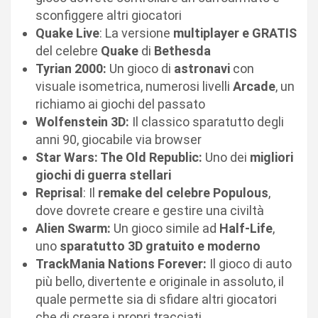
sconfiggere altri giocatori
Quake Live
: La versione
multiplayer e GRATIS
del celebre
Quake
di
Bethesda
Tyrian 2000:
Un gioco di
astronavi
con
visuale isometrica, numerosi livelli
Arcade
, un
richiamo ai giochi del passato
Wolfenstein 3D:
Il classico sparatutto degli
anni 90, giocabile via browser
Star Wars: The Old Republic:
Uno dei
migliori
giochi di guerra stellari
Reprisal
: Il
remake del celebre Populous
,
dove dovrete creare e gestire una civiltà
Alien Swarm:
Un gioco simile ad
Half-Life
,
uno
sparatutto 3D gratuito e moderno
TrackMania Nations Forever:
Il gioco di auto
più bello, divertente e originale in assoluto, il
quale permette sia di sfidare altri giocatori
che di creare i propri tracciati