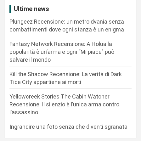
z
Ultime news
i
Plungeez Recensione: un metroidvania senza
o
combattimenti dove ogni stanza è un enigma
n
Fantasy Network Recensione: A Holua la
e
popolarità è un’arma e ogni “Mi piace” può
a
salvare il mondo
r
Kill the Shadow Recensione: La verità di Dark
t
Tide City appartiene ai morti
i
c
Yellowcreek Stories The Cabin Watcher
Recensione: Il silenzio è l’unica arma contro
o
l’assassino
l
i
Ingrandire una foto senza che diventi sgranata