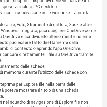
th per scoprire i dispositivi nelle vicinanze. Ora
ispositivi, inclusi i PC desktop.
vi con la condivisione nelle vicinanze tramite la
lora file, Foto, Strumento di cattura, Xbox e altre
 di Windows integrata, puoi scegliere OneDrive come
 su OneDrive e condividerlo ulteriormente insieme
questo può essere fatto direttamente dalla
a cambi di contesto o aprendo l’app OneDrive.
caricare direttamente il file su OneDrive tramite
a.
ascinamento delle schede.
 di memoria durante l’utilizzo delle schede con
teprima per Esplora file nella barra delle
ità poteva mostrare il titolo di una scheda
ta.
ori nel riquadro di navigazione di Esplora file non