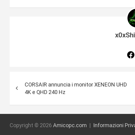
x0xSh
N
CORSAIR annuncia i monitor XENEON UHD
a
4K e QHD 240 Hz
v
i
g
Copyright © 2026
Amicopc.com
Informazioni Pri