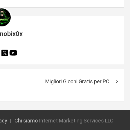
inobix0x
Migliori Giochi Gratis per PC
vacy
Chi siamo
Internet Marketing Services LLC