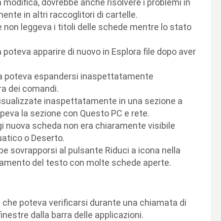
 modifica, dovrebbe anche risolvere i problemi in
nte in altri raccoglitori di cartelle.
 non leggeva i titoli delle schede mentre lo stato
poteva apparire di nuovo in Esplora file dopo aver
eda poteva espandersi inaspettatamente
ra dei comandi.
visualizzate inaspettatamente in una sezione a
mpeva la sezione con Questo PC e rete.
ngi nuova scheda non era chiaramente visibile
uatico o Deserto.
e sovrapporsi al pulsante Riduci a icona nella
ionamento del testo con molte schede aperte.
e che poteva verificarsi durante una chiamata di
inestre dalla barra delle applicazioni.