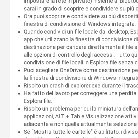
impostare la rete in privato) insieme al Bluetoo
sarai in grado di scoprire e condividere su più d
Ora puoi scoprire e condividere su più dispositi
finestra di condivisione di Windows integrata.
Quando condividi un file locale dal desktop, Esp
app che utilizzano la finestra di condivisione
destinazione per caricare direttamente il file
alle opzioni di controllo degli accessi. Tutto 
condivisione di file locali in Esplora file senz
Puoi scegliere OneDrive come destinazione per 
la finestra di condivisione di Windows integrat
Risolto un crash di explorer.exe durante il tr
Ha fatto del lavoro per correggere una perdita
Esplora file.
Risolto un problema per cui la miniatura dell’an
applicazioni, ALT + Tab e Visualizzazione attiv
adiacente e non quella attualmente seleziona
Se “Mostra tutte le cartelle” è abilitato, i divis