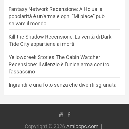
o
n
Fantasy Network Recensione: A Holua la
popolarità è un’arma e ogni “Mi piace” può
e
salvare il mondo
a
r
Kill the Shadow Recensione: La verità di Dark
Tide City appartiene ai morti
t
i
Yellowcreek Stories The Cabin Watcher
c
Recensione: Il silenzio è l’unica arma contro
l’assassino
o
l
Ingrandire una foto senza che diventi sgranata
i
Copyright © 2026
Amicopc.com