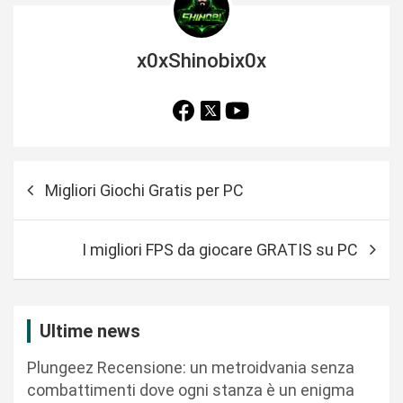
x0xShinobix0x
N
Migliori Giochi Gratis per PC
a
v
I migliori FPS da giocare GRATIS su PC
i
g
a
Ultime news
z
Plungeez Recensione: un metroidvania senza
i
combattimenti dove ogni stanza è un enigma