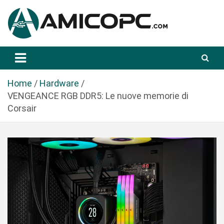
S
a
l
t
Novità Tecnologiche: Guide e News
Amicopc.com
a
a
l
Home
Hardware
c
VENGEANCE RGB DDR5: Le nuove memorie di
o
Corsair
n
t
e
n
u
t
o