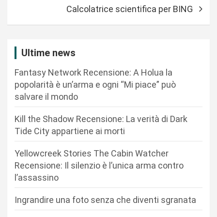
Calcolatrice scientifica per BING
i
g
a
Ultime news
z
Fantasy Network Recensione: A Holua la
i
popolarità è un’arma e ogni “Mi piace” può
o
salvare il mondo
n
Kill the Shadow Recensione: La verità di Dark
e
Tide City appartiene ai morti
a
r
Yellowcreek Stories The Cabin Watcher
Recensione: Il silenzio è l’unica arma contro
t
l’assassino
i
c
Ingrandire una foto senza che diventi sgranata
o