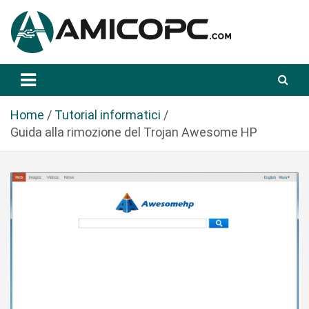
S
a
l
t
Novità Tecnologiche: Guide e News
Amicopc.com
a
a
l
Home
Tutorial informatici
c
Guida alla rimozione del Trojan Awesome HP
o
n
t
e
n
u
t
o