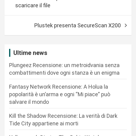
v
scaricare il file
i
g
Plustek presenta SecureScan X200
a
z
i
Ultime news
o
Plungeez Recensione: un metroidvania senza
n
combattimenti dove ogni stanza è un enigma
e
Fantasy Network Recensione: A Holua la
a
popolarità è un’arma e ogni “Mi piace” può
r
salvare il mondo
t
Kill the Shadow Recensione: La verità di Dark
i
Tide City appartiene ai morti
c