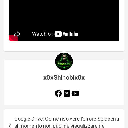
x0xShinobix0x
N
Google Drive: Come risolvere l’errore Spiacenti
a
al momento non puoi né visualizzare né