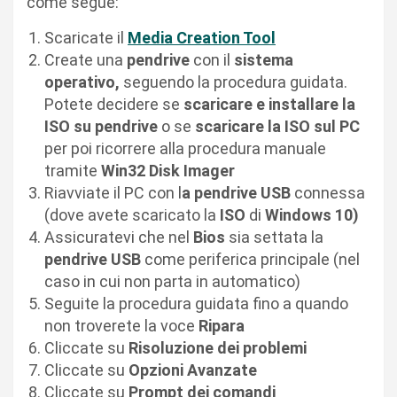
come segue:
Scaricate il
Media Creation Tool
Create una
pendrive
con il
sistema
operativo,
seguendo la procedura guidata.
Potete decidere se
scaricare e installare la
ISO su pendrive
o se
scaricare la ISO sul PC
per poi ricorrere alla procedura manuale
tramite
Win32 Disk Imager
Riavviate il PC con l
a pendrive USB
connessa
(dove avete scaricato la
ISO
di
Windows 10)
Assicuratevi che nel
Bios
sia settata la
pendrive USB
come periferica principale (nel
caso in cui non parta in automatico)
Seguite la procedura guidata fino a quando
non troverete la voce
Ripara
Cliccate su
Risoluzione dei problemi
Cliccate su
Opzioni Avanzate
Cliccate su
Prompt dei comandi