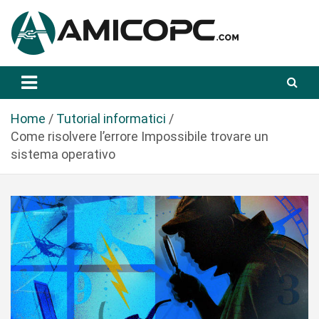
S
a
l
t
Novità Tecnologiche: Guide e News
Amicopc.com
a
a
l
Home
Tutorial informatici
c
Come risolvere l’errore Impossibile trovare un
o
sistema operativo
n
t
e
n
u
t
o