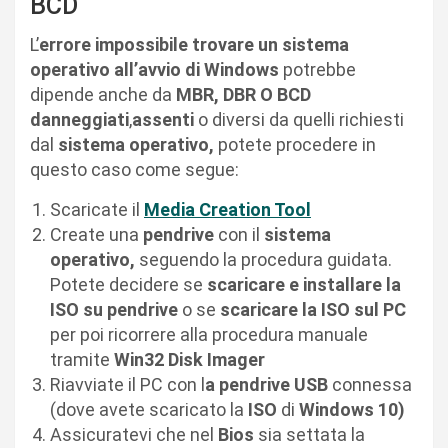
BCD
L’
errore impossibile trovare un sistema
operativo all’avvio di Windows
potrebbe
dipende anche da
MBR, DBR O BCD
danneggiati
,
assenti
o diversi da quelli richiesti
dal
sistema operativo,
potete procedere in
questo caso come segue:
Scaricate il
Media Creation Tool
Create una
pendrive
con il
sistema
operativo,
seguendo la procedura guidata.
Potete decidere se
scaricare e installare la
ISO su pendrive
o se
scaricare la ISO sul PC
per poi ricorrere alla procedura manuale
tramite
Win32 Disk Imager
Riavviate il PC con l
a pendrive USB
connessa
(dove avete scaricato la
ISO
di
Windows 10)
Assicuratevi che nel
Bios
sia settata la