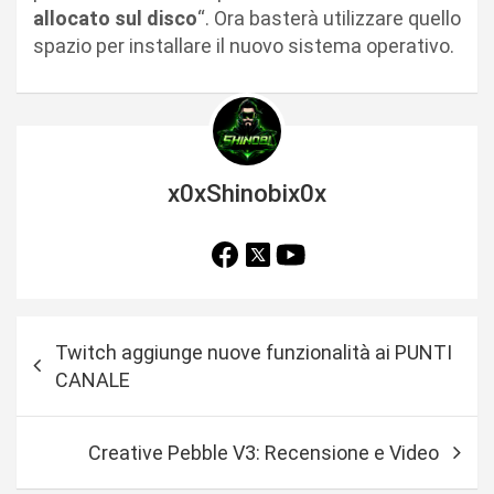
allocato sul disco
“. Ora basterà utilizzare quello
spazio per installare il nuovo sistema operativo.
x0xShinobix0x
N
Twitch aggiunge nuove funzionalità ai PUNTI
a
CANALE
v
i
Creative Pebble V3: Recensione e Video
g