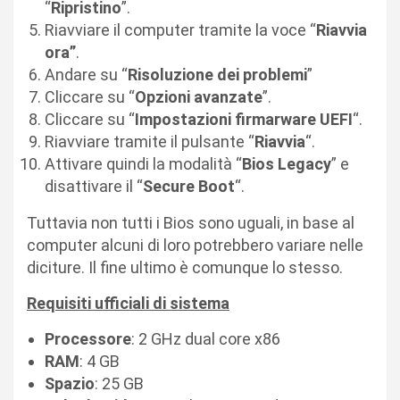
“
Ripristino
”.
Riavviare il computer tramite la voce “
Riavvia
ora”
.
Andare su “
Risoluzione dei problemi
”
Cliccare su “
Opzioni
avanzate
”.
Cliccare su “
Impostazioni firmarware UEFI
“.
Riavviare tramite il pulsante “
Riavvia
“.
Attivare quindi la modalità “
Bios
Legacy
” e
disattivare il “
Secure Boot
“.
Tuttavia non tutti i Bios sono uguali, in base al
computer alcuni di loro potrebbero variare nelle
diciture. Il fine ultimo è comunque lo stesso.
Requisiti ufficiali di sistema
Processore
: 2 GHz dual core x86
RAM
: 4 GB
Spazio
: 25 GB