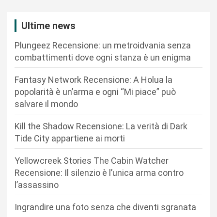
a
z
Ultime news
i
Plungeez Recensione: un metroidvania senza
o
combattimenti dove ogni stanza è un enigma
n
Fantasy Network Recensione: A Holua la
e
popolarità è un’arma e ogni “Mi piace” può
a
salvare il mondo
r
Kill the Shadow Recensione: La verità di Dark
t
Tide City appartiene ai morti
i
c
Yellowcreek Stories The Cabin Watcher
Recensione: Il silenzio è l’unica arma contro
o
l’assassino
l
i
Ingrandire una foto senza che diventi sgranata