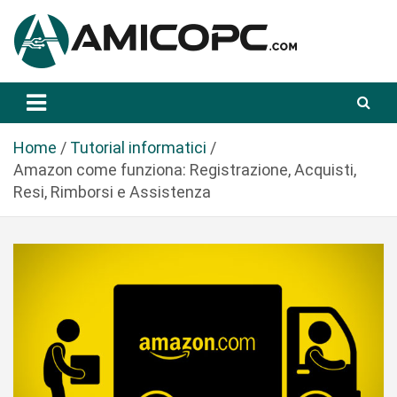
S
a
l
t
Novità Tecnologiche: Guide e News
Amicopc.com
a
a
l
Home
Tutorial informatici
c
Amazon come funziona: Registrazione, Acquisti,
o
Resi, Rimborsi e Assistenza
n
t
e
n
u
t
o