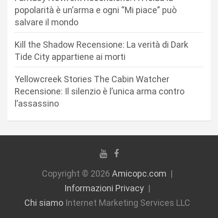
t
popolarità è un’arma e ogni “Mi piace” può
i
salvare il mondo
c
Kill the Shadow Recensione: La verità di Dark
o
Tide City appartiene ai morti
l
i
Yellowcreek Stories The Cabin Watcher
Recensione: Il silenzio è l’unica arma contro
l’assassino
Copyright © 2026
Amicopc.com
Informazioni Privacy
Chi siamo
Internet Marketing Services LLC