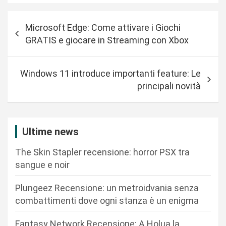
N
Microsoft Edge: Come attivare i Giochi
a
GRATIS e giocare in Streaming con Xbox
v
i
Windows 11 introduce importanti feature: Le
g
principali novità
a
z
i
Ultime news
o
The Skin Stapler recensione: horror PSX tra
n
sangue e noir
e
Plungeez Recensione: un metroidvania senza
a
combattimenti dove ogni stanza è un enigma
r
Fantasy Network Recensione: A Holua la