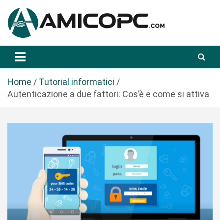
S
a
l
t
Novità Tecnologiche: Guide e News
Amicopc.com
a
a
l
Home
Tutorial informatici
c
Autenticazione a due fattori: Cos’è e come si attiva
o
n
t
e
n
u
t
o