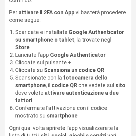
continuo.
Per
attivare il 2FA con App
vi basterà procedere
come segue:
Scaricate e installate
Google Authenticator
su smartphone o tablet
, la trovate negli
Store
Lanciate l’app
Google Authenticator
Cliccate sul pulsante +
Cliccate su
Scansiona un codice QR
Scansionate con la
fotocamera dello
smartphone
, il
codice QR
che vedete sul
sito
dove volete
attivare autenticazione a due
fattori
Confermate l’attivazione con il codice
mostrato su
smartphone
Ogni qual volta aprirete l’app visualizzerete la
lista di tutti i
siti, social, giochi e servizi
vari