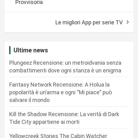
Provvisoria
v
i
Le migliori App per serie TV
g
a
z
Ultime news
i
Plungeez Recensione: un metroidvania senza
o
combattimenti dove ogni stanza è un enigma
n
Fantasy Network Recensione: A Holua la
e
popolarità è un’arma e ogni “Mi piace” può
a
salvare il mondo
r
Kill the Shadow Recensione: La verità di Dark
t
Tide City appartiene ai morti
i
c
Yellowcreek Stories The Cabin Watcher