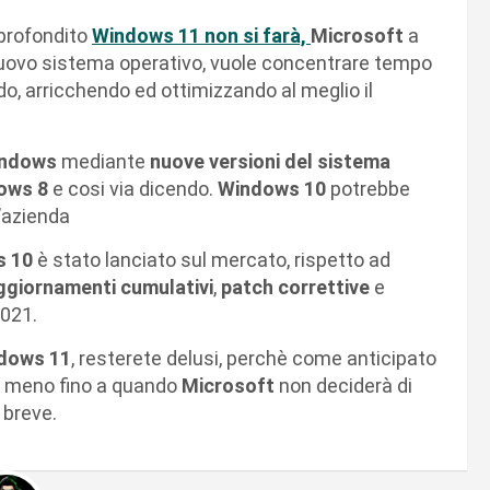
pprofondito
Windows 11 non si farà,
Microsoft
a
nuovo sistema operativo, vuole concentrare tempo
o, arricchendo ed ottimizzando al meglio il
ndows
mediante
nuove versioni del sistema
dows 8
e cosi via dicendo.
Windows 10
potrebbe
l’azienda
s 10
è stato lanciato sul mercato, rispetto ad
ggiornamenti cumulativi
,
patch correttive
e
2021.
dows 11
, resterete delusi, perchè come anticipato
lo meno fino a quando
Microsoft
non deciderà di
 breve.