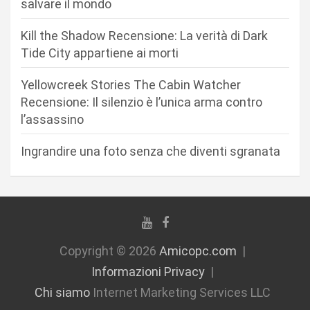
salvare il mondo
r
Kill the Shadow Recensione: La verità di Dark
t
Tide City appartiene ai morti
i
c
Yellowcreek Stories The Cabin Watcher
Recensione: Il silenzio è l’unica arma contro
o
l’assassino
l
i
Ingrandire una foto senza che diventi sgranata
Copyright © 2026
Amicopc.com
Informazioni Privacy
Chi siamo
Internet Marketing Services LLC