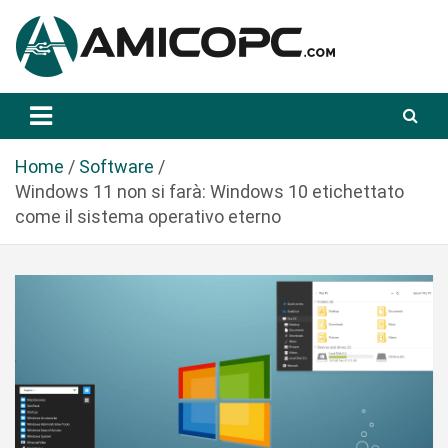
S
a
l
t
Novità Tecnologiche: Guide e News
Amicopc.com
a
a
l
Home
Software
c
Windows 11 non si farà: Windows 10 etichettato
o
come il sistema operativo eterno
n
t
e
n
u
t
o