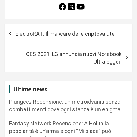
N
ElectroRAT: Il malware delle criptovalute
a
v
CES 2021: LG annuncia nuovi Notebook
i
Ultraleggeri
g
a
z
Ultime news
i
Plungeez Recensione: un metroidvania senza
o
combattimenti dove ogni stanza è un enigma
n
Fantasy Network Recensione: A Holua la
e
popolarità è un’arma e ogni “Mi piace” può
a