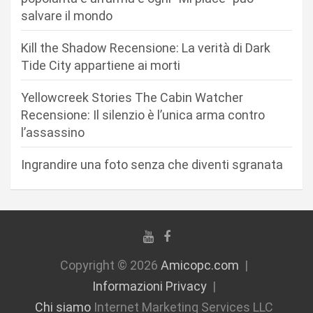
r
salvare il mondo
t
Kill the Shadow Recensione: La verità di Dark
i
Tide City appartiene ai morti
c
Yellowcreek Stories The Cabin Watcher
o
Recensione: Il silenzio è l’unica arma contro
l
l’assassino
i
Ingrandire una foto senza che diventi sgranata
Copyright © 2026
Amicopc.com
Informazioni Privacy
Chi siamo
Internet Marketing Services LLC