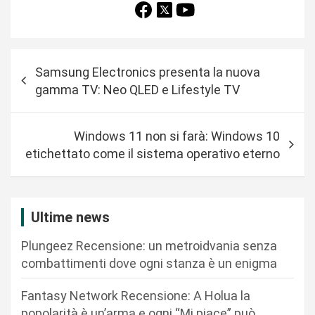
N
Samsung Electronics presenta la nuova
a
gamma TV: Neo QLED e Lifestyle TV
v
i
Windows 11 non si farà: Windows 10
g
etichettato come il sistema operativo eterno
a
z
i
Ultime news
o
Plungeez Recensione: un metroidvania senza
n
combattimenti dove ogni stanza è un enigma
e
Fantasy Network Recensione: A Holua la
a
popolarità è un’arma e ogni “Mi piace” può