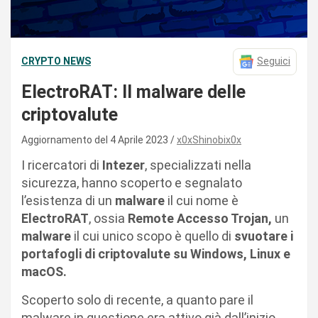
CRYPTO NEWS
Seguici
ElectroRAT: Il malware delle
criptovalute
Aggiornamento del 4 Aprile 2023
x0xShinobix0x
I ricercatori di
Intezer
, specializzati nella
sicurezza, hanno scoperto e segnalato
l’esistenza di un
malware
il cui nome è
ElectroRAT
, ossia
Remote Accesso Trojan,
un
malware
il cui unico scopo è quello di
svuotare i
portafogli di criptovalute su Windows, Linux e
macOS.
Scoperto solo di recente, a quanto pare il
malware in questione era attivo già dall’inizio