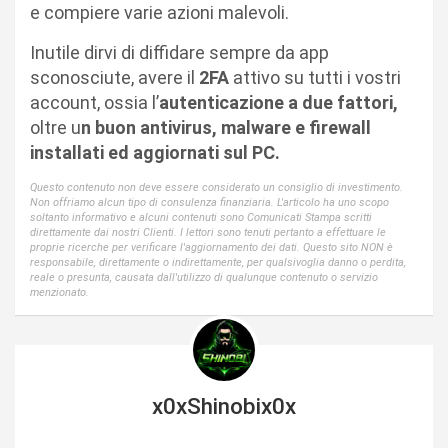
e compiere varie azioni malevoli.
Inutile dirvi di diffidare sempre da app
sconosciute, avere il
2FA
attivo su tutti i vostri
account, ossia l’
autenticazione a due fattori,
oltre u
n buon antivirus, malware e firewall
installati ed aggiornati sul PC.
Questo contenuto non deve essere considerato un consiglio di investimento.
Non offriamo alcun tipo di consulenza finanziaria. L'articolo ha uno scopo
soltanto informativo e alcuni contenuti sono Comunicati Stampa scritti
direttamente dai nostri Clienti. I lettori sono tenuti pertanto a effettuare le
proprie ricerche per verificare l'aggiornamento dei dati. Questo sito NON è
responsabile, direttamente o indirettamente, per qualsivoglia danno o perdita,
reale o presunta, causata dall'utilizzo di qualunque contenuto o servizio
menzionato.
x0xShinobix0x