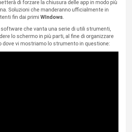
etterà di forzare la chiusura delle app in modo più
rna. Soluzioni che manderanno ufficialmente in
tenti fin dai primi
WIndows
.
 software che vanta una serie di utili strumenti,
e lo schermo in più parti, al fine di organizzare
deo dove vi mostriamo lo strumento in questione: