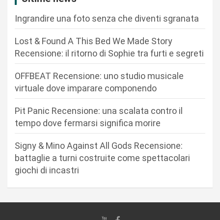
i
Ingrandire una foto senza che diventi sgranata
o
n
Lost & Found A This Bed We Made Story
Recensione: il ritorno di Sophie tra furti e segreti
e
a
OFFBEAT Recensione: uno studio musicale
r
virtuale dove imparare componendo
t
Pit Panic Recensione: una scalata contro il
i
tempo dove fermarsi significa morire
c
Signy & Mino Against All Gods Recensione:
o
battaglie a turni costruite come spettacolari
l
giochi di incastri
i