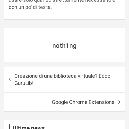
con un po’ di testa.
noth1ng
N
Creazione di una biblioteca virtuale? Ecco
a
GuruLib!
v
i
Google Chrome Extensions
g
a
z
Ultime news