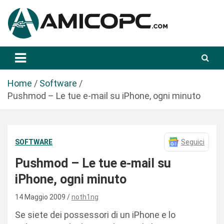
S
a
l
t
Novità Tecnologiche: Guide e News
Amicopc.com
a
a
l
Home
Software
c
Pushmod – Le tue e-mail su iPhone, ogni minuto
o
n
t
SOFTWARE
Seguici
e
n
Pushmod – Le tue e-mail su
u
iPhone, ogni minuto
t
o
14 Maggio 2009
noth1ng
Se siete dei possessori di un iPhone e lo