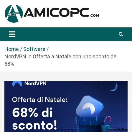
S
a
l
t
Novità Tecnologiche: Guide e News
Amicopc.com
a
a
l
Home
Software
c
NordVPN in Offerta a Natale con uno sconto del
o
68%
n
t
e
n
u
t
o