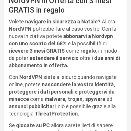
NordVPN in Offerta con 3 mesi
GRATIS in regalo
Volete
navigare in sicurezza a Natale?
Allora
NordVPN
potrebbe fare al caso vostro. Con la
nuova iniziativa potete
abbonarvi a Nordvpn
con uno sconto del 68%
e la possibilità di
ricevere 3 mesi GRATIS
come
regalo
, in modo
da poter
estendere il servizio
oltre i
due anni di
abbonamento in offerta.
Con
NordVPN
siete al sicuro quando navigate
online, potete
nascondere la vostra identità,
proteggere i dati personali e proteggervi da
minacce
come
malware, trojan, spyware
ed
annunci pubblicitari
, ciò è possibile grazie alla
tecnologia
ThreatProtection.
Se
giocate su PC
allora sarete lieti di sapere