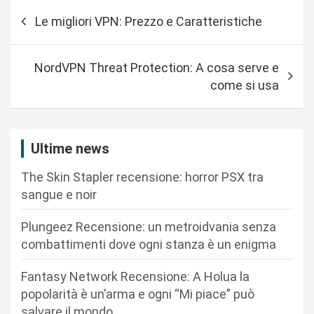
N
Le migliori VPN: Prezzo e Caratteristiche
a
v
NordVPN Threat Protection: A cosa serve e
i
come si usa
g
a
z
Ultime news
i
The Skin Stapler recensione: horror PSX tra
o
sangue e noir
n
Plungeez Recensione: un metroidvania senza
e
combattimenti dove ogni stanza è un enigma
a
r
Fantasy Network Recensione: A Holua la
popolarità è un’arma e ogni “Mi piace” può
t
salvare il mondo