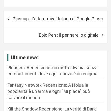
N
Glassup : L’alternativa italiana ai Google Glass
a
v
Epic Pen : Il pennarello digitale
i
g
a
Ultime news
z
Plungeez Recensione: un metroidvania senza
i
combattimenti dove ogni stanza è un enigma
o
n
Fantasy Network Recensione: A Holua la
popolarità è un’arma e ogni “Mi piace” può
e
salvare il mondo
a
r
Kill the Shadow Recensione: La verità di Dark