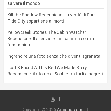
salvare il mondo
e
a
Kill the Shadow Recensione: La verità di Dark
r
Tide City appartiene ai morti
t
Yellowcreek Stories The Cabin Watcher
i
Recensione: Il silenzio è l’unica arma contro
c
l’assassino
o
Ingrandire una foto senza che diventi sgranata
l
i
Lost & Found A This Bed We Made Story
Recensione: il ritorno di Sophie tra furti e segreti
Copyright © 2026
Amicopc.com