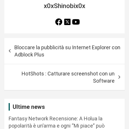
x0xShinobix0x
N
Bloccare la pubblicità su Internet Explorer con
a
Adblock Plus
v
i
HotShots : Catturare screenshot con un
g
Software
a
z
i
Ultime news
o
Fantasy Network Recensione: A Holua la
n
popolarità è un’arma e ogni “Mi piace” può