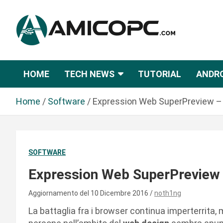
S
a
l
t
Novità Tecnologiche: Guide e News
Amicopc.com
a
a
HOME
TECH NEWS
TUTORIAL
ANDR
l
c
Home
Software
Expression Web SuperPreview – 
o
n
t
e
SOFTWARE
n
u
Expression Web SuperPreview 
t
o
Aggiornamento del 10 Dicembre 2016
noth1ng
La battaglia fra i browser continua imperterrita