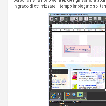
persone nell’ambito del
web design
sembra spunt
in grado di ottimizzare il tempo impiegato solita