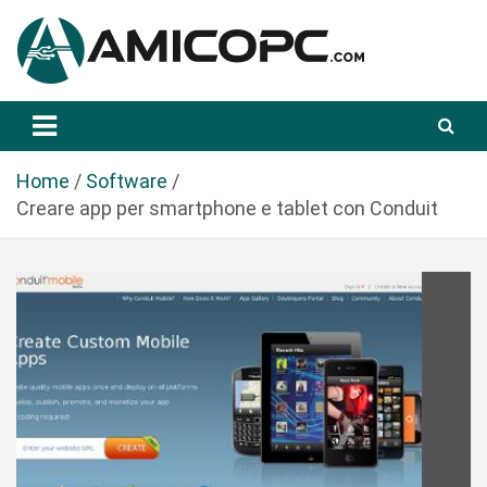
S
a
l
t
Novità Tecnologiche: Guide e News
Amicopc.com
a
a
l
Home
Software
c
Creare app per smartphone e tablet con Conduit
o
n
t
e
n
u
t
o