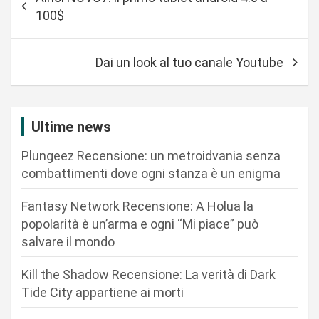
a
100$
v
i
Dai un look al tuo canale Youtube
g
a
z
Ultime news
i
Plungeez Recensione: un metroidvania senza
o
combattimenti dove ogni stanza è un enigma
n
Fantasy Network Recensione: A Holua la
e
popolarità è un’arma e ogni “Mi piace” può
a
salvare il mondo
r
Kill the Shadow Recensione: La verità di Dark
t
Tide City appartiene ai morti
i