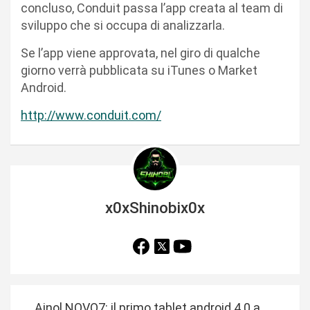
concluso, Conduit passa l’app creata al team di
sviluppo che si occupa di analizzarla.
Se l’app viene approvata, nel giro di qualche
giorno verrà pubblicata su iTunes o Market
Android.
http://www.conduit.com/
x0xShinobix0x
N
Ainol NOVO7: il primo tablet android 4.0 a