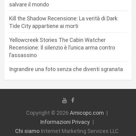
salvare il mondo
a
r
Kill the Shadow Recensione: La verità di Dark
Tide City appartiene ai morti
t
i
Yellowcreek Stories The Cabin Watcher
c
Recensione: Il silenzio è l’unica arma contro
l’assassino
o
l
Ingrandire una foto senza che diventi sgranata
i
Copyright © 2026
Amicopc.com
Informazioni Privacy
Chi siamo
Internet Marketing Services LLC