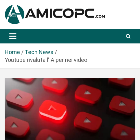
S
a
l
t
Novità Tecnologiche: Guide e News
Amicopc.com
a
a
l
Home
Tech News
c
Youtube rivaluta l’IA per nei video
o
n
t
e
n
u
t
o