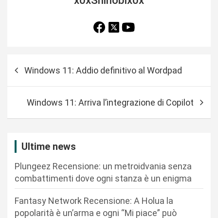
x0xShinobix0x
N
Windows 11: Addio definitivo al Wordpad
a
v
Windows 11: Arriva l’integrazione di Copilot
i
g
a
Ultime news
z
Plungeez Recensione: un metroidvania senza
i
combattimenti dove ogni stanza è un enigma
o
n
Fantasy Network Recensione: A Holua la
popolarità è un’arma e ogni “Mi piace” può
e