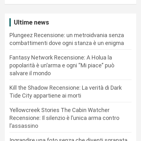
a
z
i
Ultime news
o
Plungeez Recensione: un metroidvania senza
n
combattimenti dove ogni stanza è un enigma
e
Fantasy Network Recensione: A Holua la
a
popolarità è un’arma e ogni “Mi piace” può
r
salvare il mondo
t
Kill the Shadow Recensione: La verità di Dark
i
Tide City appartiene ai morti
c
Yellowcreek Stories The Cabin Watcher
o
Recensione: Il silenzio è l’unica arma contro
l
l’assassino
i
Ingrandire una foto senza che diventi sgranata