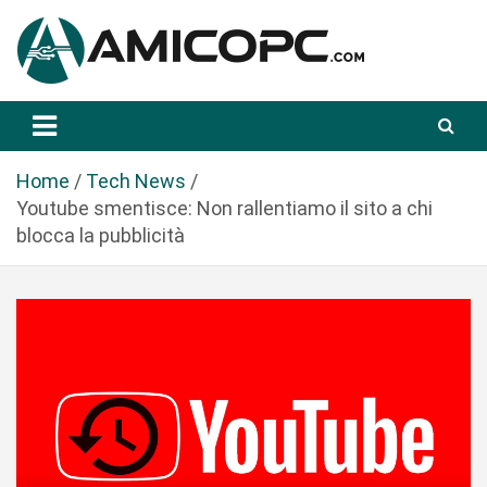
S
a
l
t
Novità Tecnologiche: Guide e News
Amicopc.com
a
a
l
Home
Tech News
c
Youtube smentisce: Non rallentiamo il sito a chi
o
blocca la pubblicità
n
t
e
n
u
t
o