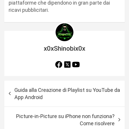
piattaforme che dipendono in gran parte dai
ricavi pubblicitari.
x0xShinobix0x
N
Guida alla Creazione di Playlist su YouTube da
a
App Android
v
i
Picture-in-Picture su iPhone non funziona?
g
Come risolvere