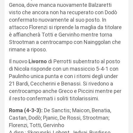
Genoa, dove manca nuovamente Balzaretti
visto che ancora non ha recuperato con Dodò
confermato nuovamente al suo posto. In
attacco Florenzi si riprende la maglia da titolare
è affiancherà Totti e Gervinho mentre torna
Strootman a centrocampo con Nainggolan che
rimane a riposo.
Il nuovo
Livorno
di Perrotti subentrato al posto
di Nicola risponde con un massiccio 5-4-1 con
Paulinho unica punta e con i ritorni degli under
21 Bardi, Ceccherini e Benassi. Si rivedono a
centrocampo anche Greco e Piccini mentre per
il resto confermati i soliti titolarissimi.
Roma (4-3-3):
De Sanctis; Maicon, Benatia,
Castan, Dodò; Pjanic, De Rossi, Strootman;
Florenzi, Totti, Gervinho
A disp.: Skorupski, Lobont, Jedvaj, Burdisso,