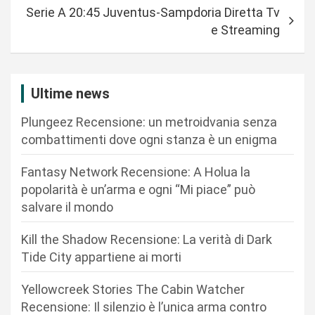
Serie A 20:45 Juventus-Sampdoria Diretta Tv
i
e Streaming
g
a
z
Ultime news
i
Plungeez Recensione: un metroidvania senza
o
combattimenti dove ogni stanza è un enigma
n
Fantasy Network Recensione: A Holua la
e
popolarità è un’arma e ogni “Mi piace” può
a
salvare il mondo
r
Kill the Shadow Recensione: La verità di Dark
t
Tide City appartiene ai morti
i
c
Yellowcreek Stories The Cabin Watcher
Recensione: Il silenzio è l’unica arma contro
o