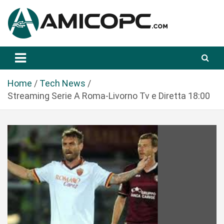
S
a
l
t
Novità Tecnologiche: Guide e News
Amicopc.com
a
a
l
Home
Tech News
c
Streaming Serie A Roma-Livorno Tv e Diretta 18:00
o
n
t
e
n
u
t
o