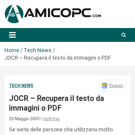
S
a
l
t
Novità Tecnologiche: Guide e News
Amicopc.com
a
a
l
Home
Tech News
c
JOCR – Recupera il testo da immagini o PDF
o
n
t
TECH NEWS
Seguici
e
n
JOCR – Recupera il testo da
u
immagini o PDF
t
o
20 Maggio 2009
noth1ng
Se siete delle persone che utilizzano molto