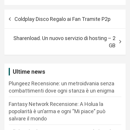
N
Coldplay Disco Regalo ai Fan Tramite P2p
a
v
Sharenload. Un nuovo servizio di hosting – 2
i
GB
g
a
z
Ultime news
i
Plungeez Recensione: un metroidvania senza
o
combattimenti dove ogni stanza è un enigma
n
Fantasy Network Recensione: A Holua la
e
popolarità è un’arma e ogni “Mi piace” può
a
salvare il mondo
r