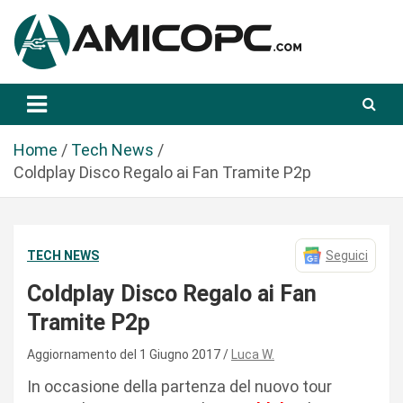
S
a
l
t
Novità Tecnologiche: Guide e News
Amicopc.com
a
a
l
Home
Tech News
c
Coldplay Disco Regalo ai Fan Tramite P2p
o
n
t
TECH NEWS
Seguici
e
n
Coldplay Disco Regalo ai Fan
u
Tramite P2p
t
o
Aggiornamento del 1 Giugno 2017
Luca W.
In occasione della partenza del nuovo tour