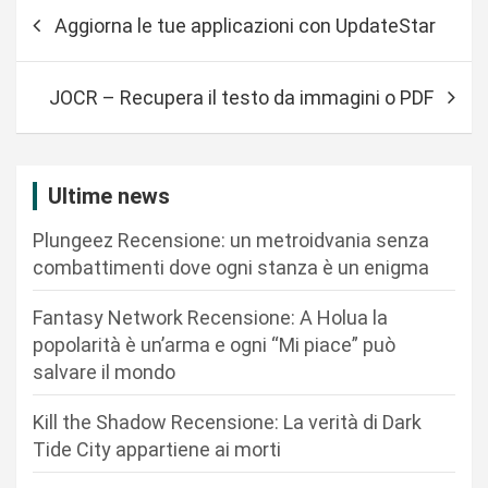
N
Aggiorna le tue applicazioni con UpdateStar
a
v
JOCR – Recupera il testo da immagini o PDF
i
g
a
Ultime news
z
Plungeez Recensione: un metroidvania senza
i
combattimenti dove ogni stanza è un enigma
o
n
Fantasy Network Recensione: A Holua la
popolarità è un’arma e ogni “Mi piace” può
e
salvare il mondo
a
r
Kill the Shadow Recensione: La verità di Dark
Tide City appartiene ai morti
t