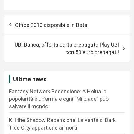
N
Office 2010 disponibile in Beta
a
v
UBI Banca, offerta carta prepagata Play UBI
i
con 50 euro prepagati!
g
a
z
Ultime news
i
Fantasy Network Recensione: A Holua la
o
popolarità è un’arma e ogni “Mi piace” può
n
salvare il mondo
e
Kill the Shadow Recensione: La verità di Dark
a
Tide City appartiene ai morti