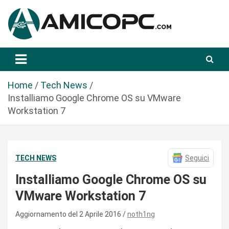
S
a
l
t
Novità Tecnologiche: Guide e News
Amicopc.com
a
a
l
Home
Tech News
c
Installiamo Google Chrome OS su VMware
o
Workstation 7
n
t
e
TECH NEWS
Seguici
n
u
Installiamo Google Chrome OS su
t
VMware Workstation 7
o
Aggiornamento del 2 Aprile 2016
noth1ng