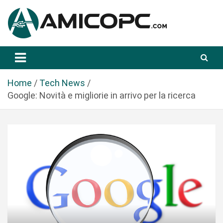
S
a
l
t
Novità Tecnologiche: Guide e News
Amicopc.com
a
a
l
Home
Tech News
c
Google: Novità e migliorie in arrivo per la ricerca
o
n
t
e
n
u
t
o