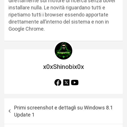
direttamente sul motore di ricerca senza dover
installare nulla. Le novità riguardano tutti e
ripetiamo tutti i browser essendo apportate
direttamente all’interno del sistema e non in
Google Chrome.
x0xShinobix0x
N
Primi screenshot e dettagli su Windows 8.1
a
Update 1
v