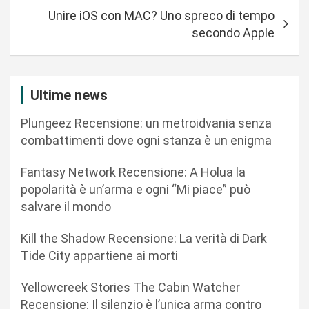
i
Unire iOS con MAC? Uno spreco di tempo
g
secondo Apple
a
z
i
Ultime news
o
Plungeez Recensione: un metroidvania senza
n
combattimenti dove ogni stanza è un enigma
e
Fantasy Network Recensione: A Holua la
a
popolarità è un’arma e ogni “Mi piace” può
r
salvare il mondo
t
Kill the Shadow Recensione: La verità di Dark
i
Tide City appartiene ai morti
c
Yellowcreek Stories The Cabin Watcher
o
Recensione: Il silenzio è l’unica arma contro