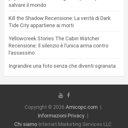
a
salvare il mondo
r
Kill the Shadow Recensione: La verità di Dark
t
Tide City appartiene ai morti
i
c
Yellowcreek Stories The Cabin Watcher
Recensione: Il silenzio è l’unica arma contro
o
l’assassino
l
i
Ingrandire una foto senza che diventi sgranata
Copyright © 2026
Amicopc.com
Informazioni Privacy
Chi siamo
Internet Marketing Services LLC