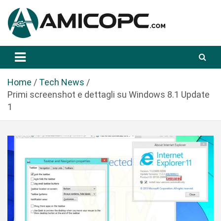
S
a
l
t
Novità Tecnologiche: Guide e News
Amicopc.com
a
a
l
Home
Tech News
c
Primi screenshot e dettagli su Windows 8.1 Update
o
1
n
t
e
n
u
t
o