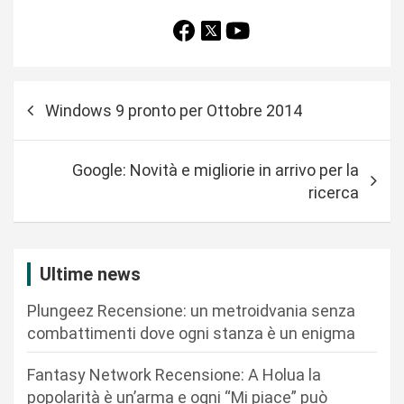
N
Windows 9 pronto per Ottobre 2014
a
v
Google: Novità e migliorie in arrivo per la
i
ricerca
g
a
z
Ultime news
i
Plungeez Recensione: un metroidvania senza
o
combattimenti dove ogni stanza è un enigma
n
Fantasy Network Recensione: A Holua la
e
popolarità è un’arma e ogni “Mi piace” può