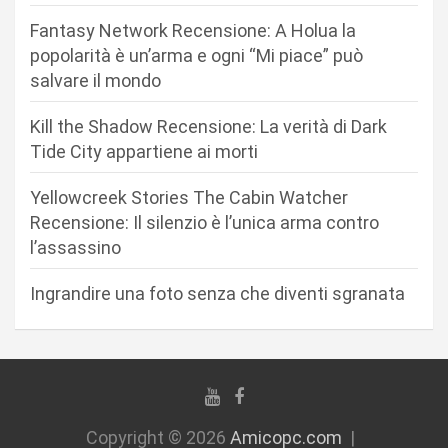
n
Fantasy Network Recensione: A Holua la
e
popolarità è un’arma e ogni “Mi piace” può
a
salvare il mondo
r
Kill the Shadow Recensione: La verità di Dark
t
Tide City appartiene ai morti
i
c
Yellowcreek Stories The Cabin Watcher
Recensione: Il silenzio è l’unica arma contro
o
l’assassino
l
i
Ingrandire una foto senza che diventi sgranata
Copyright © 2026
Amicopc.com