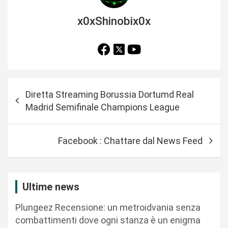
x0xShinobix0x
N
Diretta Streaming Borussia Dortumd Real
a
Madrid Semifinale Champions League
v
i
Facebook : Chattare dal News Feed
g
a
z
Ultime news
i
Plungeez Recensione: un metroidvania senza
o
combattimenti dove ogni stanza è un enigma