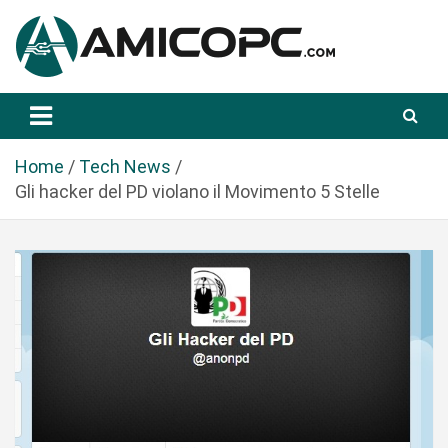
S
a
l
t
Novità Tecnologiche: Guide e News
Amicopc.com
a
a
l
Home
Tech News
c
Gli hacker del PD violano il Movimento 5 Stelle
o
n
t
e
n
u
t
o