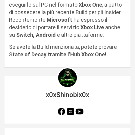
eseguirlo sul PC nel formato
Xbox One
, a patto
di possedere la più recente Build per gli Insider.
Recentemente
Microsoft
ha espresso il
desiderio di portare il servizio
Xbox Live
anche
su
Switch, Android
e altre piattaforme.
Se avete la Build menzionata, potete provare
S
tate of Decay tramite l’Hub Xbox One!
x0xShinobix0x
N