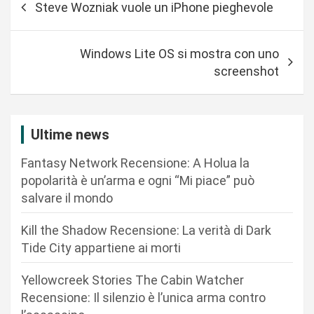
Steve Wozniak vuole un iPhone pieghevole
a
v
Windows Lite OS si mostra con uno
i
screenshot
g
a
z
Ultime news
i
Fantasy Network Recensione: A Holua la
o
popolarità è un’arma e ogni “Mi piace” può
n
salvare il mondo
e
Kill the Shadow Recensione: La verità di Dark
a
Tide City appartiene ai morti
r
Yellowcreek Stories The Cabin Watcher
t
Recensione: Il silenzio è l’unica arma contro
i