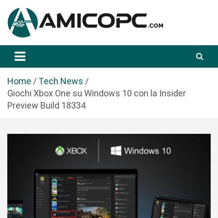
S
a
l
t
Novità Tecnologiche: Guide e News
Amicopc.com
a
a
l
Home
Tech News
c
Giochi Xbox One su Windows 10 con la Insider
o
Preview Build 18334
n
t
e
n
u
t
o