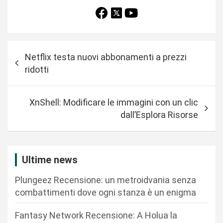
N
Netflix testa nuovi abbonamenti a prezzi
a
ridotti
v
i
XnShell: Modificare le immagini con un clic
g
dall’Esplora Risorse
a
z
i
Ultime news
o
Plungeez Recensione: un metroidvania senza
n
combattimenti dove ogni stanza è un enigma
e
Fantasy Network Recensione: A Holua la