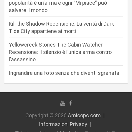
a
popolarità è un’arma e ogni “Mi piace” può
r
salvare il mondo
t
Kill the Shadow Recensione: La verità di Dark
i
Tide City appartiene ai morti
c
Yellowcreek Stories The Cabin Watcher
o
Recensione: Il silenzio è l’unica arma contro
l
l’assassino
i
Ingrandire una foto senza che diventi sgranata
Copyright © 2026
Amicopc.com
Informazioni Privacy