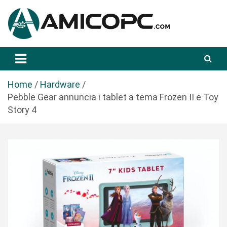
S
a
l
t
Novità Tecnologiche: Guide e News
Amicopc.com
a
a
l
Home
Hardware
c
Pebble Gear annuncia i tablet a tema Frozen II e Toy
o
Story 4
n
t
e
n
u
t
o