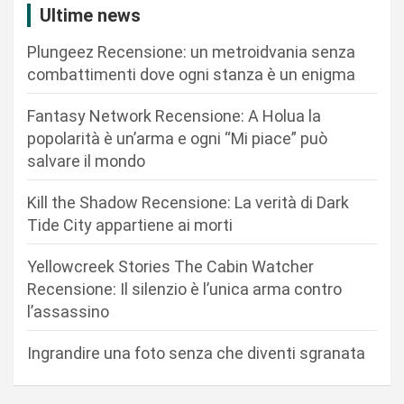
i
Ultime news
o
Plungeez Recensione: un metroidvania senza
n
combattimenti dove ogni stanza è un enigma
e
Fantasy Network Recensione: A Holua la
a
popolarità è un’arma e ogni “Mi piace” può
r
salvare il mondo
t
Kill the Shadow Recensione: La verità di Dark
i
Tide City appartiene ai morti
c
Yellowcreek Stories The Cabin Watcher
o
Recensione: Il silenzio è l’unica arma contro
l
l’assassino
i
Ingrandire una foto senza che diventi sgranata