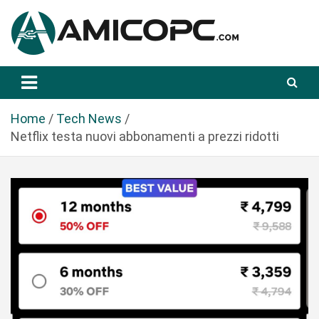
S
a
l
t
Novità Tecnologiche: Guide e News
Amicopc.com
a
a
l
Home
Tech News
c
Netflix testa nuovi abbonamenti a prezzi ridotti
o
n
t
e
n
u
t
o