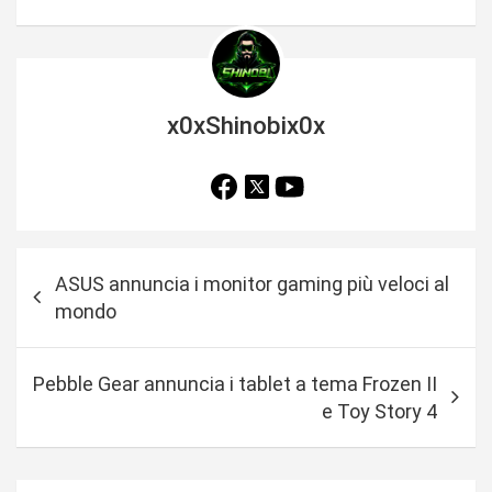
x0xShinobix0x
N
ASUS annuncia i monitor gaming più veloci al
a
mondo
v
i
Pebble Gear annuncia i tablet a tema Frozen II
g
e Toy Story 4
a
z