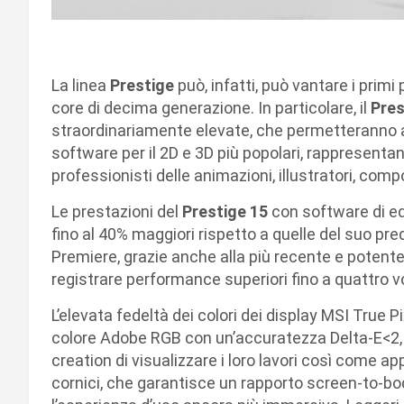
La linea
Prestige
può, infatti, può vantare i prim
core di decima generazione. In particolare, il
Pres
straordinariamente elevate, che permetteranno ai c
software per il 2D e 3D più popolari, rappresentand
professionisti delle animazioni, illustratori, comp
Le prestazioni del
Prestige 15
con software di e
fino al 40% maggiori rispetto a quelle del suo p
Premiere, grazie anche alla più recente e potent
registrare performance superiori fino a quattro vo
L’elevata fedeltà dei colori dei display MSI True 
colore Adobe RGB con un’accuratezza Delta-E<2, 
creation di visualizzare i loro lavori così come ap
cornici, che garantisce un rapporto screen-to-bod