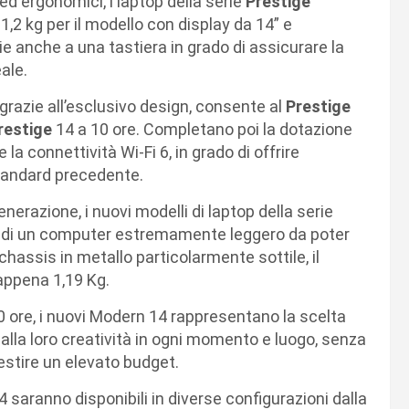
ed ergonomici, i laptop della serie
Prestige
1,2 kg per il modello con display da 14” e
ie anche a una tastiera in grado di assicurare la
ale.
grazie all’esclusivo design, consente al
Prestige
restige
14 a 10 ore. Completano poi la dotazione
e la connettività Wi-Fi 6, in grado di offrire
 standard precedente.
erazione, i nuovi modelli di laptop della serie
rca di un computer estremamente leggero da poter
hassis in metallo particolarmente sottile, il
 appena 1,19 Kg.
10 ore, i nuovi Modern 14 rappresentano la scelta
alla loro creatività in ogni momento e luogo, senza
estire un elevato budget.
 saranno disponibili in diverse configurazioni dalla