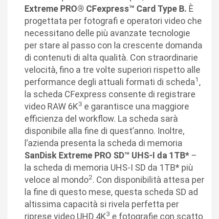
Extreme PRO® CFexpress™ Card Type B.
È
progettata per fotografi e operatori video che
necessitano delle più avanzate tecnologie
per stare al passo con la crescente domanda
di contenuti di alta qualità. Con straordinarie
velocità, fino a tre volte superiori rispetto alle
1
performance degli attuali formati di scheda
,
la scheda CFexpress consente di registrare
3
video RAW 6K
e garantisce una maggiore
efficienza del workflow. La scheda sarà
disponibile alla fine di quest’anno. Inoltre,
l’azienda presenta la scheda di memoria
SanDisk Extreme PRO SD™ UHS-I da 1TB*
–
la scheda di memoria UHS-I SD da 1TB* più
2
veloce al mondo
. Con disponibilità attesa per
la fine di questo mese, questa scheda SD ad
altissima capacità si rivela perfetta per
3
riprese video UHD 4K
e fotografie con scatto