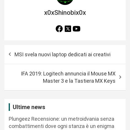
x0xShinobix0x
N
MSI svela nuovi laptop dedicati ai creativi
a
v
IFA 2019: Logitech annuncia il Mouse MX
i
Master 3 e la Tastiera MX Keys
g
a
z
Ultime news
i
Plungeez Recensione: un metroidvania senza
o
combattimenti dove ogni stanza è un enigma