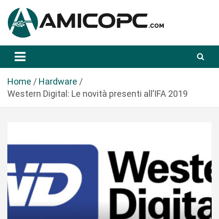
S
a
l
t
Novità Tecnologiche: Guide e News
Amicopc.com
a
a
l
Home
Hardware
c
Western Digital: Le novità presenti all’IFA 2019
o
n
t
e
n
u
t
o