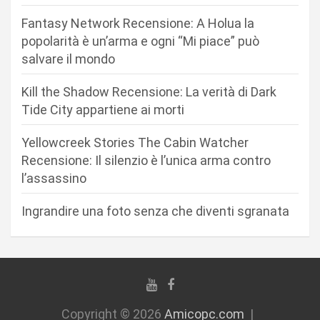
n
Fantasy Network Recensione: A Holua la
e
popolarità è un’arma e ogni “Mi piace” può
a
salvare il mondo
r
Kill the Shadow Recensione: La verità di Dark
t
Tide City appartiene ai morti
i
c
Yellowcreek Stories The Cabin Watcher
Recensione: Il silenzio è l’unica arma contro
o
l’assassino
l
i
Ingrandire una foto senza che diventi sgranata
Copyright © 2026
Amicopc.com