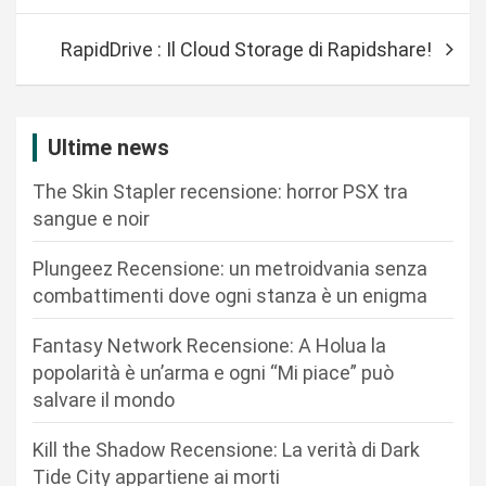
v
RapidDrive : Il Cloud Storage di Rapidshare!
i
g
a
Ultime news
z
The Skin Stapler recensione: horror PSX tra
i
sangue e noir
o
n
Plungeez Recensione: un metroidvania senza
combattimenti dove ogni stanza è un enigma
e
a
Fantasy Network Recensione: A Holua la
r
popolarità è un’arma e ogni “Mi piace” può
salvare il mondo
t
i
Kill the Shadow Recensione: La verità di Dark
c
Tide City appartiene ai morti