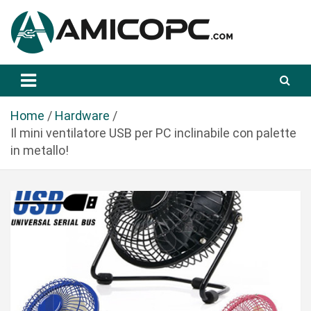
S
a
l
t
Novità Tecnologiche: Guide e News
Amicopc.com
a
a
l
Home
Hardware
c
Il mini ventilatore USB per PC inclinabile con palette
o
in metallo!
n
t
e
n
u
t
o