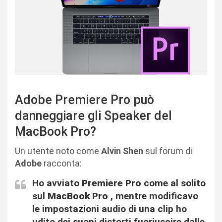
Adobe Premiere Pro può
danneggiare gli Speaker del
MacBook Pro?
Un utente noto come
Alvin Shen
sul forum di
Adobe
racconta:
Ho avviato
Premiere Pro
come al solito
sul
MacBook Pro
, mentre modificavo
le impostazioni audio di una clip ho
udito dei suoni distorti fuoriuscire dalle