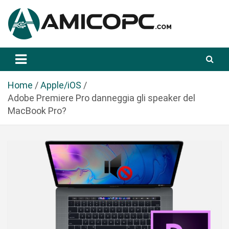
S
a
l
t
Novità Tecnologiche: Guide e News
Amicopc.com
a
a
l
Home
Apple/iOS
c
Adobe Premiere Pro danneggia gli speaker del
o
MacBook Pro?
n
t
e
n
u
t
o