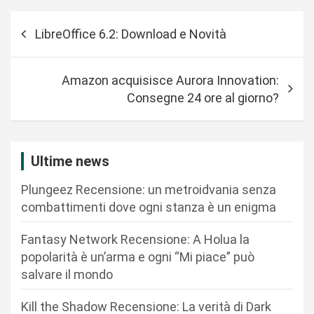
N
LibreOffice 6.2: Download e Novità
a
v
Amazon acquisisce Aurora Innovation:
i
Consegne 24 ore al giorno?
g
a
z
Ultime news
i
Plungeez Recensione: un metroidvania senza
o
combattimenti dove ogni stanza è un enigma
n
Fantasy Network Recensione: A Holua la
e
popolarità è un’arma e ogni “Mi piace” può
a
salvare il mondo
r
Kill the Shadow Recensione: La verità di Dark
t