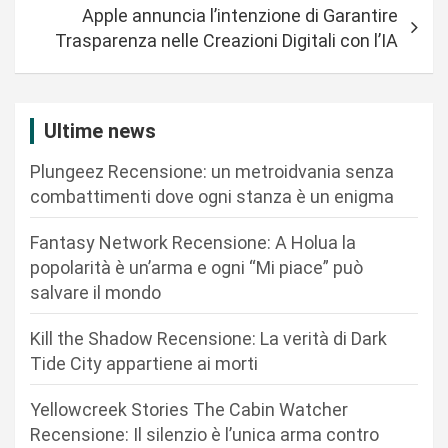
i
Apple annuncia l’intenzione di Garantire
g
Trasparenza nelle Creazioni Digitali con l’IA
a
z
i
Ultime news
o
Plungeez Recensione: un metroidvania senza
n
combattimenti dove ogni stanza è un enigma
e
Fantasy Network Recensione: A Holua la
a
popolarità è un’arma e ogni “Mi piace” può
r
salvare il mondo
t
Kill the Shadow Recensione: La verità di Dark
i
Tide City appartiene ai morti
c
Yellowcreek Stories The Cabin Watcher
o
Recensione: Il silenzio è l’unica arma contro