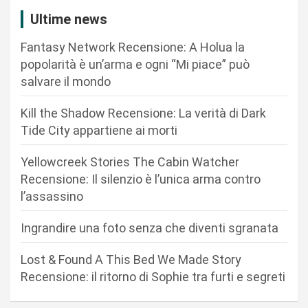
i
Ultime news
o
Fantasy Network Recensione: A Holua la
n
popolarità è un’arma e ogni “Mi piace” può
salvare il mondo
e
a
Kill the Shadow Recensione: La verità di Dark
r
Tide City appartiene ai morti
t
Yellowcreek Stories The Cabin Watcher
i
Recensione: Il silenzio è l’unica arma contro
c
l’assassino
o
Ingrandire una foto senza che diventi sgranata
l
i
Lost & Found A This Bed We Made Story
Recensione: il ritorno di Sophie tra furti e segreti