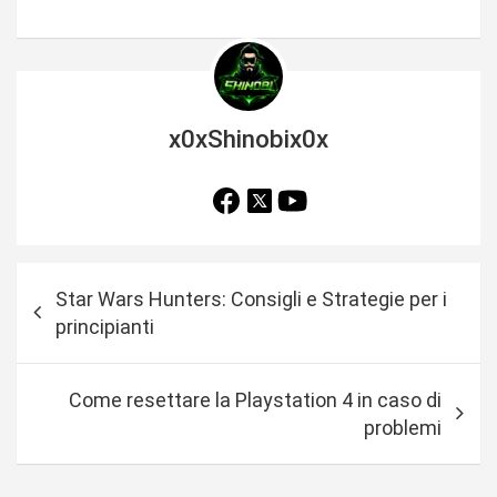
x0xShinobix0x
N
Star Wars Hunters: Consigli e Strategie per i
a
principianti
v
i
Come resettare la Playstation 4 in caso di
g
problemi
a
z