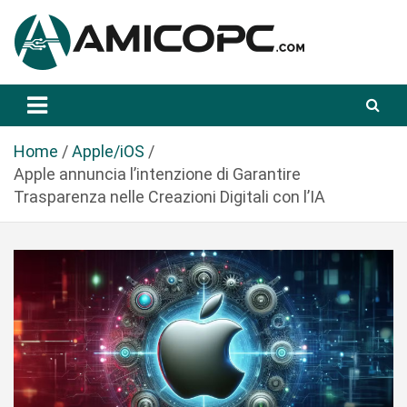
S
a
l
t
Novità Tecnologiche: Guide e News
Amicopc.com
a
a
l
Home
Apple/iOS
c
Apple annuncia l’intenzione di Garantire
o
Trasparenza nelle Creazioni Digitali con l’IA
n
t
e
n
u
t
o