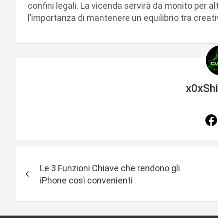
confini legali. La vicenda servirà da monito per a
l’importanza di mantenere un equilibrio tra creativit
x0xSh
N
Le 3 Funzioni Chiave che rendono gli
a
iPhone così convenienti
v
i