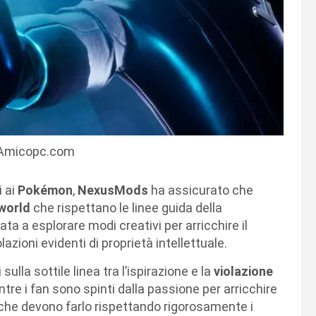
 Amicopc.com
i ai
Pokémon
,
NexusMods
ha assicurato che
world
che rispettano le linee guida della
a a esplorare modi creativi per arricchire il
olazioni evidenti di proprietà intellettuale.
lla sottile linea tra l’ispirazione e la
violazione
tre i fan sono spinti dalla passione per arricchire
 che devono farlo rispettando rigorosamente i