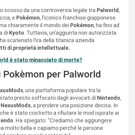
ato scosso da una controversia legale tra
Palworld
,
accia, e
Pokémon
, l’iconico franchise giapponese.
hiama chiaramente il mondo dei
Pokémon
, ha fino ad
a di
Kyoto
. Tuttavia, un’aggiunta non autorizzata
a scatenato l’ira della titanica azienda
itti di proprietà intellettuale.
world è stato minacciato di morte?
i Pokèmon per Palworld
xusMods
, una piattaforma popolare tra la
stato presto soffocato dagli avvocati di
Nintendo
,
i
NexusMods
, a prendere una posizione decisa. In
he è stato costretto a rifiutare le mod ispirate ai
tendo
. Ha spiegato: “Crediamo che aggiungere
dea molto bella e capiamo perché le persone