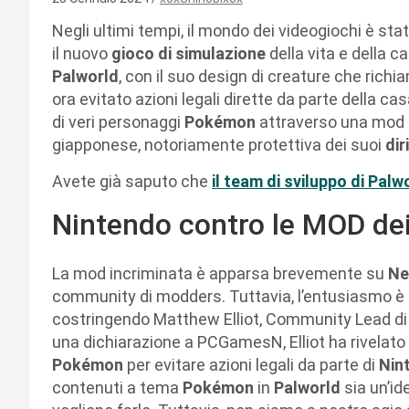
Negli ultimi tempi, il mondo dei videogiochi è st
il nuovo
gioco di simulazione
della vita e della c
Palworld
, con il suo design di creature che ric
ora evitato azioni legali dirette da parte della cas
di veri personaggi
Pokémon
attraverso una mod h
giapponese, notoriamente protettiva dei suoi
dir
Avete già saputo che
il team di sviluppo di Pal
Nintendo contro le MOD de
La mod incriminata è apparsa brevemente su
Ne
community di modders. Tuttavia, l’entusiasmo è 
costringendo Matthew Elliot, Community Lead d
una dichiarazione a PCGamesN, Elliot ha rivelato c
Pokémon
per evitare azioni legali da parte di
Nin
contenuti a tema
Pokémon
in
Palworld
sia un’i