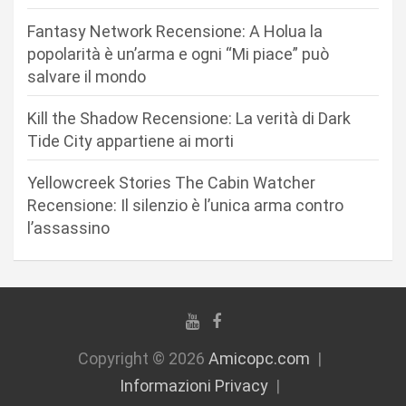
r
Fantasy Network Recensione: A Holua la
t
popolarità è un’arma e ogni “Mi piace” può
i
salvare il mondo
c
Kill the Shadow Recensione: La verità di Dark
o
Tide City appartiene ai morti
l
i
Yellowcreek Stories The Cabin Watcher
Recensione: Il silenzio è l’unica arma contro
l’assassino
Copyright © 2026
Amicopc.com
Informazioni Privacy