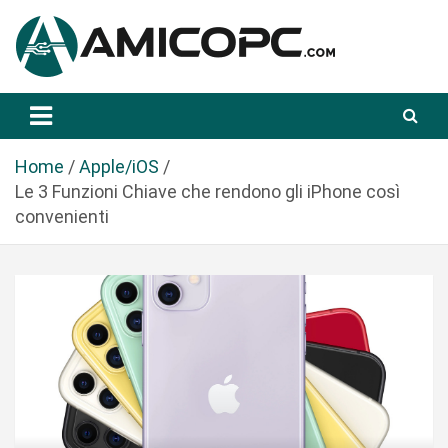
S
a
l
t
Novità Tecnologiche: Guide e News
Amicopc.com
a
a
l
Home
Apple/iOS
c
Le 3 Funzioni Chiave che rendono gli iPhone così
o
convenienti
n
t
e
n
u
t
o