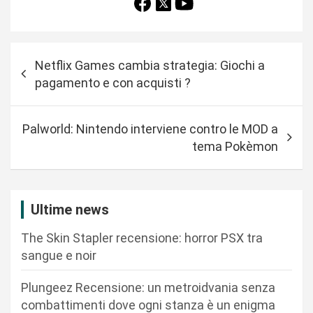
N
Netflix Games cambia strategia: Giochi a
a
pagamento e con acquisti ?
v
i
Palworld: Nintendo interviene contro le MOD a
g
tema Pokèmon
a
z
i
Ultime news
o
The Skin Stapler recensione: horror PSX tra
n
sangue e noir
e
Plungeez Recensione: un metroidvania senza
a
combattimenti dove ogni stanza è un enigma